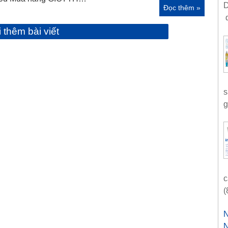
D
Đọc thêm »
d
i thêm bài viết
s
g
c
(
N
N