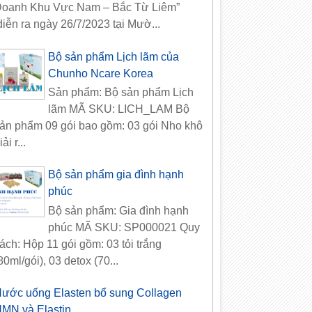
oanh Khu Vực Nam – Bắc Từ Liêm”
iễn ra ngày 26/7/2023 tại Mườ...
Bộ sản phẩm Lịch lãm của
Chunho Ncare Korea
Sản phẩm: Bộ sản phẩm Lịch
lãm MÃ SKU: LICH_LAM Bộ
ản phẩm 09 gói bao gồm: 03 gói Nho khô
iải r...
Bộ sản phẩm gia đình hạnh
phúc
Bộ sản phẩm: Gia đình hạnh
phúc MÃ SKU: SP000021 Quy
ách: Hộp 11 gói gồm: 03 tỏi trắng
80ml/gói), 03 detox (70...
ước uống Elasten bổ sung Collagen
MN và Elastin...