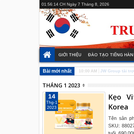
01:56:15 CH
Ngày 7 Tháng 8, 2026
GIỚI THIỆU
ĐÀO TẠO TIẾNG HÀN
Bài mới nhất
00:30 AM
Ngày hội kết nố
THÁNG 1 2023
Kẹo V
14
Thg-1
Korea
2023
Tên sản p
SKU: 88027
tuổi. 690.