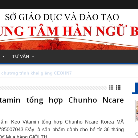
TƯ VẤN
i kinh doanh khu vực Nam - Bắc Từ Liêm
itamin tổng hợp Chunho Ncare
hẩm: Kẹo Vitamin tổng hợp Chunho Ncare Korea MÃ
85007043 Đây là sản phẩm dành cho bé từ 36 tháng
C
000đ Mua hàng GIỚI TH…