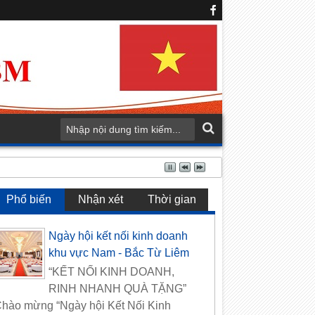
Phổ biến
Nhận xét
Thời gian
Ngày hội kết nối kinh doanh
khu vực Nam - Bắc Từ Liêm
“KẾT NỐI KINH DOANH,
RINH NHANH QUÀ TẶNG”
hào mừng “Ngày hội Kết Nối Kinh