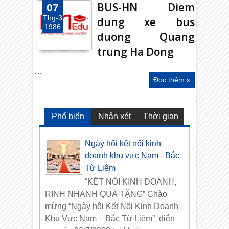
BUS-HN Diem
07
Thg-3
dung xe bus
1986
duong Quang
trung Ha Dong
…
Đọc thêm »
Phổ biến
Nhận xét
Thời gian
Ngày hội kết nối kinh
doanh khu vực Nam - Bắc
Từ Liêm
“KẾT NỐI KINH DOANH,
RINH NHANH QUÀ TẶNG” Chào
mừng “Ngày hội Kết Nối Kinh Doanh
Khu Vực Nam – Bắc Từ Liêm” diễn