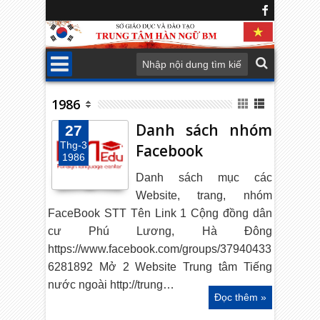
1986
Danh sách nhóm
27
Thg-3
Facebook
1986
Danh sách mục các
Website, trang, nhóm
FaceBook STT Tên Link 1 Cộng đồng dân
cư Phú Lương, Hà Đông
https://www.facebook.com/groups/37940433
6281892 Mở 2 Website Trung tâm Tiếng
nước ngoài http://trung…
Đọc thêm »