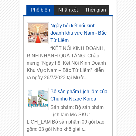
Phổ biến
Nhận xét
Thời gian
Ngày hội kết nối kinh
doanh khu vực Nam - Bắc
Từ Liêm
“KẾT NỐI KINH DOANH,
RINH NHANH QUÀ TẶNG” Chào
mừng “Ngày hội Kết Nối Kinh Doanh
Khu Vực Nam – Bắc Từ Liêm” diễn
ra ngày 26/7/2023 tại Mườ...
Bộ sản phẩm Lịch lãm của
Chunho Ncare Korea
Sản phẩm: Bộ sản phẩm
Lịch lãm MÃ SKU:
LICH_LAM Bộ sản phẩm 09 gói bao
gồm: 03 gói Nho khô giải r...