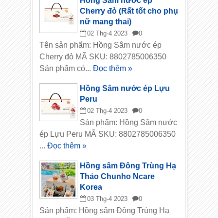
Hồng Sâm nước ép
Cherry đỏ (Rất tốt cho phụ
nữ mang thai)
02
Thg-4
2023
0
Tên sản phẩm: Hồng Sâm nước ép
Cherry đỏ MÃ SKU: 8802785006350
Sản phẩm có...
Đọc thêm »
Hồng Sâm nước ép Lựu
Peru
02
Thg-4
2023
0
Sản phẩm: Hồng Sâm nước
ép Lựu Peru MÃ SKU: 8802785006350
...
Đọc thêm »
Hồng sâm Đông Trùng Hạ
Thảo Chunho Ncare
Korea
03
Thg-4
2023
0
Sản phẩm: Hồng sâm Đông Trùng Hạ